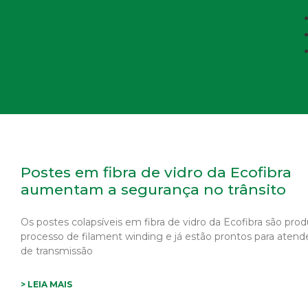
Postes em fibra de vidro da Ecofibra
aumentam a segurança no trânsito
Os postes colapsíveis em fibra de vidro da Ecofibra são pro
processo de filament winding e já estão prontos para atend
de transmissão
> LEIA MAIS