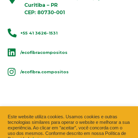
Curitiba – PR
CEP: 80730-001
+55 41 3626-1531
/ecofibracompositos
/ecofibra.compositos
Este website utiliza cookies. Usamos cookies e outras
tecnologias similares para operar o website e melhorar a sua
experiência. Ao clicar em “aceitar”, você concorda com o
uso dos mesmos. Conforme descrito em nossa Política de