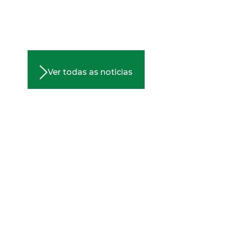
Ver todas as noticias
A ECOFIBRA
CARREIRA
ÉTICA
POLÍTICA DE PRIVACIDADE
® Ecofibra 2024