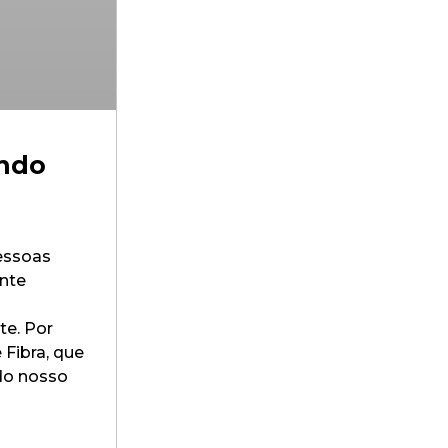
ando
essoas
ante
te. Por
 Fibra, que
 do nosso