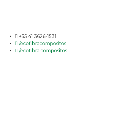
+55 41 3626-1531
/ecofibracompositos
/ecofibra.compositos