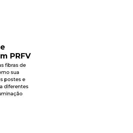
 e
 em PRFV
s fibras de
como sua
os postes e
a diferentes
iluminação